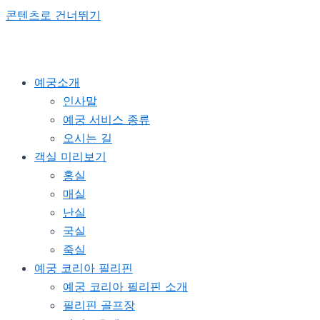
콘텐츠로 건너뛰기
예궁소개
인사말
예궁 서비스 종류
오시는 길
객실 미리보기
홍실
매실
난실
국실
죽실
예궁 코리아 필리핀
예궁 코리아 필리핀 소개
필리핀 골프장