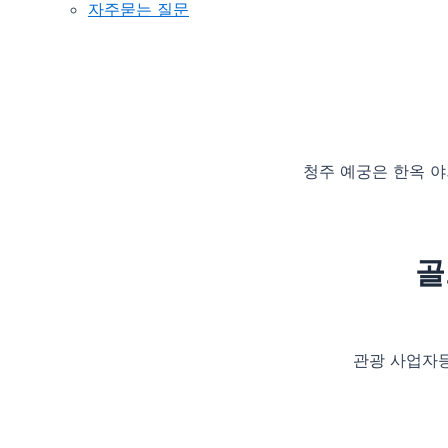
자주묻는 질문
청주 예궁은 한옥 야
골
관광 사업자등